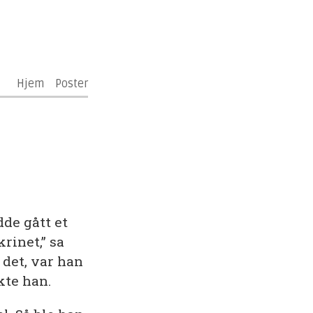
Hjem
Poster
dde gått et
krinet,” sa
 det, var han
nkte han.