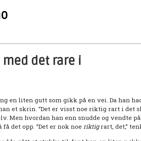
no
 med det rare i
ng en liten gutt som gikk på en vei. Da han ha
an et skrin. “Det er visst noe riktig rart i det s
selv. Men hvordan han enn snudde og vendte på
å få det opp. “Det er nok noe
riktig
rart, det,” te