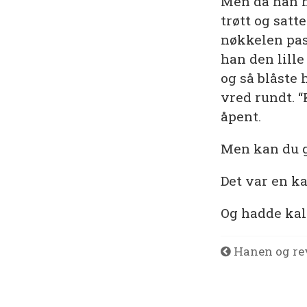
Men da han ha
trøtt og satt
nøkkelen pass
han den lill
og så blåste 
vred rundt. “
åpent.
Men kan du gj
Det var en k
Og hadde kal
Hanen og re