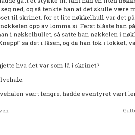
dde gått et stykke til, fant han en liten nøkke
e seg ned, og så tenkte han at det skulle være
et til skrinet, for et lite nøkkelhull var det på
e nøkkelen opp av lomma si. Først blåste han p
han i nøkkelhullet, så satte han nøkkelen i nøk
Knepp!” sa det i låsen, og da han tok i lokket, v
ette hva det var som lå i skrinet?
alvehale.
vehalen vært lengre, hadde eventyret vært le
ven
Gutt