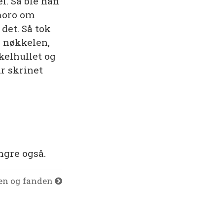
l. Så ble han
 moro om
 det. Så tok
å nøkkelen,
kelhullet og
ar skrinet
ngre også.
en og fanden