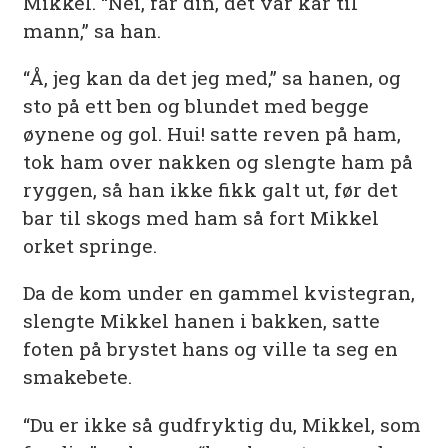
Mikkel. “Nei, far din, det var kar til
mann,” sa han.
“Å, jeg kan da det jeg med,” sa hanen, og
sto på ett ben og blundet med begge
øynene og gol. Hui! satte reven på ham,
tok ham over nakken og slengte ham på
ryggen, så han ikke fikk galt ut, før det
bar til skogs med ham så fort Mikkel
orket springe.
Da de kom under en gammel kvistegran,
slengte Mikkel hanen i bakken, satte
foten på brystet hans og ville ta seg en
smakebete.
“Du er ikke så gudfryktig du, Mikkel, som