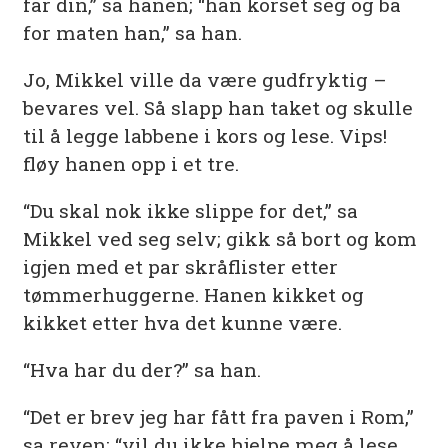
far din,” sa hanen; “han korset seg og ba
for maten han,” sa han.
Jo, Mikkel ville da være gudfryktig –
bevares vel. Så slapp han taket og skulle
til å legge labbene i kors og lese. Vips!
fløy hanen opp i et tre.
“Du skal nok ikke slippe for det,” sa
Mikkel ved seg selv; gikk så bort og kom
igjen med et par skråflister etter
tømmerhuggerne. Hanen kikket og
kikket etter hva det kunne være.
“Hva har du der?” sa han.
“Det er brev jeg har fått fra paven i Rom,”
sa reven; “vil du ikke hjelpe meg å lese