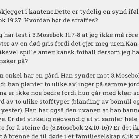
skjegget i kantene.Dette er tydelig en synd iføl
k 19:27. Hvordan bør de straffes?
g har lest i 3.Mosebok 11:7-8 at jeg ikke må rør
ster av en død gris fordi det gjør meg uren.Kan
likevel spille amerikansk fotball dersom jeg h
nsker på?
n onkel har en gård. Han synder mot 3.Mosebok
rdi han planter to ulike avlinger på samme jord
na er ikke noe bedre fordi hun går med klær s
gd av to ulike stofftyper (blanding av bomull o
lyester). Han har også den uvanen at han bann
e. Er det virkelig nødvendig at vi samler hele
re for å steine de (3.Mosebok 24:10-16)? Er det i
tt å brenne de til døde i et familieselskap slik v