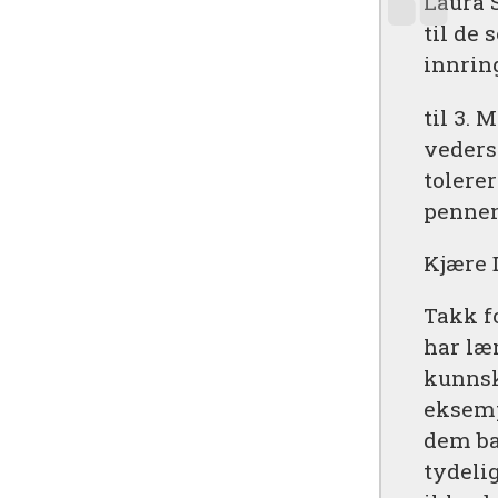
Laura 
til de 
innrin
til 3. 
veders
tolerer
pennen
Kjære D
Takk fo
har læ
kunnsk
eksemp
dem ba
tydeli