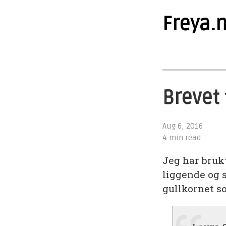
Freya.
Brevet 
Aug 6, 2016
4 min read
Jeg har brukt 
liggende og s
gullkornet so