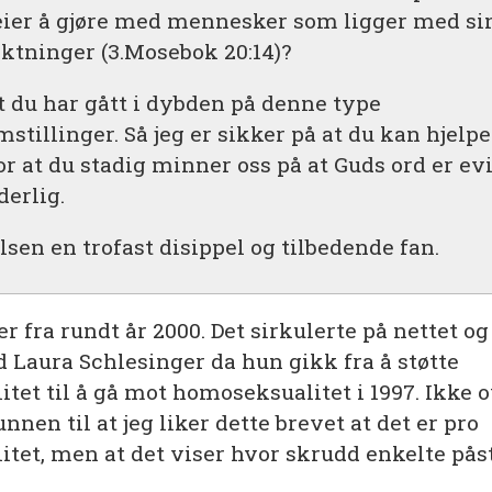
eier å gjøre med mennesker som ligger med si
ektninger (3.Mosebok 20:14)?
t du har gått i dybden på denne type
stillinger. Så jeg er sikker på at du kan hjelp
or at du stadig minner oss på at Guds ord er ev
derlig.
lsen en trofast disippel og tilbedende fan.
er fra rundt år 2000. Det sirkulerte på nettet og
d Laura Schlesinger da hun gikk fra å støtte
tet til å gå mot homoseksualitet i 1997. Ikke
unnen til at jeg liker dette brevet at det er pro
tet, men at det viser hvor skrudd enkelte pås