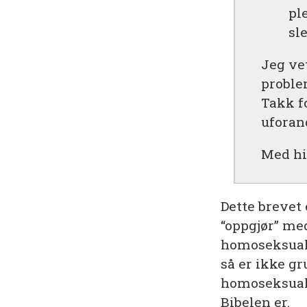
pl
sl
Jeg ve
problem
Takk f
uforan
Med hi
Dette brevet 
“oppgjør” me
homoseksuali
så er ikke gr
homoseksuali
Bibelen er.