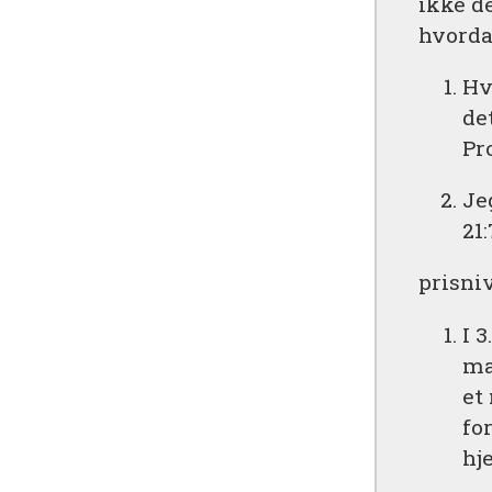
ikke d
hvorda
Hv
de
Pr
Je
21
prisniv
I 
ma
et
fo
hj