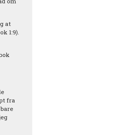
råd om
g at
k 1:9).
ebok
de
pt fra
 bare
jeg