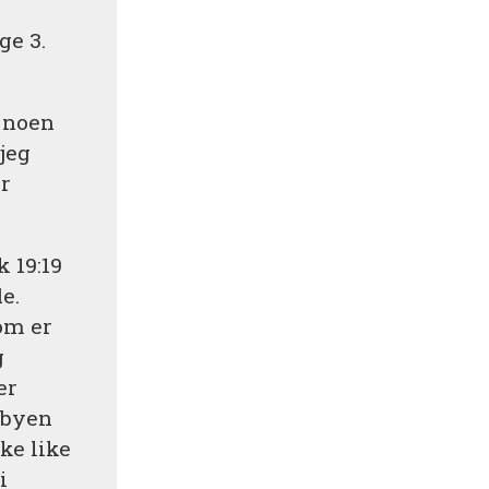
ge 3.
e noen
 jeg
ar
 19:19
e.
om er
g
er
 byen
kke like
i