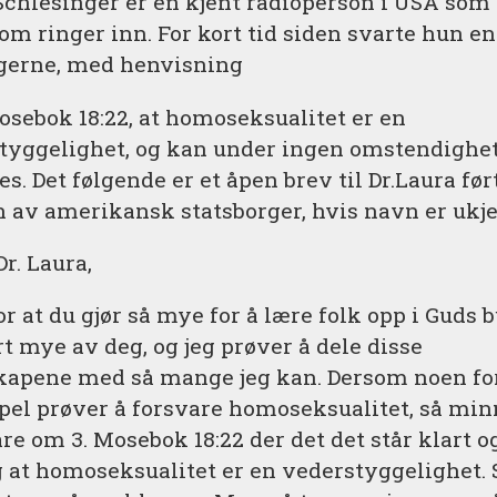
Schlesinger er en kjent radioperson i USA som 
som ringer inn. For kort tid siden svarte hun e
gerne, med henvisning
Mosebok 18:22, at homoseksualitet er en
tyggelighet, og kan under ingen omstendighe
es. Det følgende er et åpen brev til Dr.Laura ført
 av amerikansk statsborger, hvis navn er ukje
r. Laura,
r at du gjør så mye for å lære folk opp i Guds 
rt mye av deg, og jeg prøver å dele disse
apene med så mange jeg kan. Dersom noen fo
el prøver å forsvare homoseksualitet, så min
re om 3. Mosebok 18:22 der det det står klart o
g at homoseksualitet er en vederstyggelighet. 