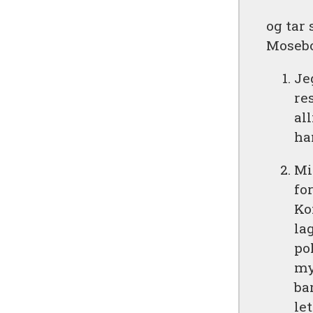
og tar 
Mosebo
Je
re
al
ha
Mi
fo
Ko
la
po
my
ba
le