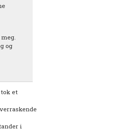
ne
e meg.
ig og
 tok et
 overraskende
tander i