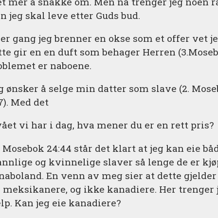
et mer å snakke om. Men nå trenger jeg noen 
n jeg skal leve etter Guds bud.
er gang jeg brenner en okse som et offer vet je
tte gir en en duft som behager Herren (3.Mosebo
oblemet er naboene.
g ønsker å selge min datter som slave (2. Mos
:7). Med det
ået vi har i dag, hva mener du er en rett pris?
3. Mosebok 24:44 står det klart at jeg kan eie bå
nnlige og kvinnelige slaver så lenge de er kjø
 naboland. En venn av meg sier at dette gjelder
r meksikanere, og ikke kanadiere. Her trenger 
elp. Kan jeg eie kanadiere?