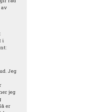
gir råd
n av
t
 i
nt:
bud. Jeg
r
ner jeg
g
Så er