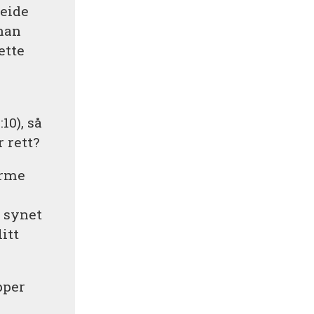
beide
 han
ette
10), så
 rett?
ærme
å synet
itt
pper