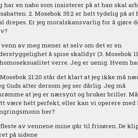
g har en nabo som insisterer på at han skal ar
 sabatten. 2. Mosebok 35:2 er helt tydelig på at
al drepes. Er jeg moralskansvarlig for å gjøre d
lv?
 venn av meg mener at selv om det er en
derstyggelighet å spise skalldyr (3. Mosebok 11:
 homoseksualitet verre. Jeg er uenig. Hvem har
3.Mosebok 21:20 står det klart at jeg ikke må n
g Guds alter dersom jeg ser dårlig. Jeg må
nrømme at jeg er nærsynt og bruker briller. M
tt være helt perfekt, eller kan vi operere med l
ingringsmonn her?
 fleste av vennene mine går til frisøren. De kli
ret på sidene