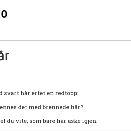
no
år
svart hår ertet en rødtopp:
jennes det med brennede hår?
el du vite, som bare har aske igjen.